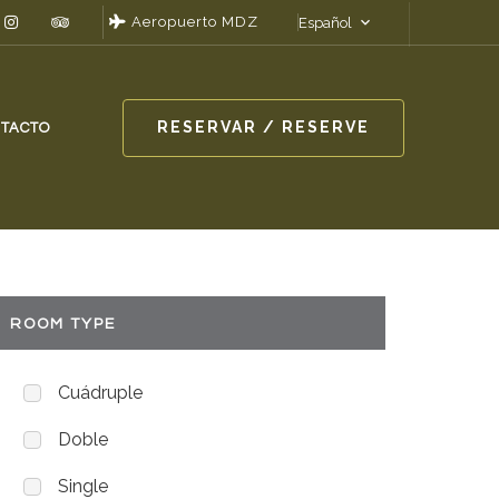
Aeropuerto MDZ
Español
RESERVAR / RESERVE
TACTO
ROOM TYPE
Cuádruple
Doble
Single