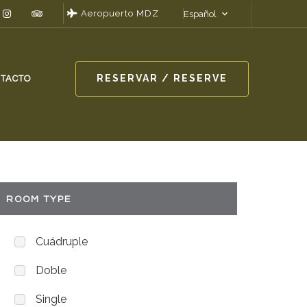
Aeropuerto MDZ
Español
RESERVAR / RESERVE
TACTO
ROOM TYPE
Cuádruple
Doble
Single