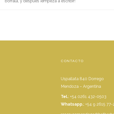
borrala, y después ¡empezá a escribir!
CONTACTO
Uspallata 840 Dorrego
Mendoza – Argentina
Tel.
: +54 0261 432-0503
Whatsapp.
:
+54 9 2615 77-