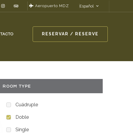
Aeropuerto MDZ
Español
RESERVAR / RESERVE
TACTO
ROOM TYPE
Cuádruple
Doble
Single