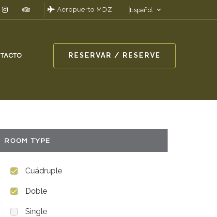
Aeropuerto MDZ
Español
RESERVAR / RESERVE
TACTO
ROOM TYPE
Cuádruple
Doble
Single