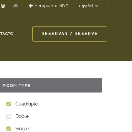
Aeropuerto MDZ
Español
RESERVAR / RESERVE
TACTO
ROOM TYPE
Cuádruple
Doble
Single