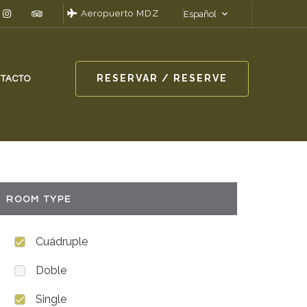
Aeropuerto MDZ
Español
RESERVAR / RESERVE
TACTO
ROOM TYPE
Cuádruple
Doble
Single