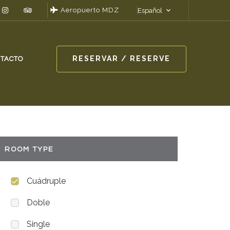
Aeropuerto MDZ
Español
RESERVAR / RESERVE
TACTO
ROOM TYPE
Cuádruple
Doble
Single